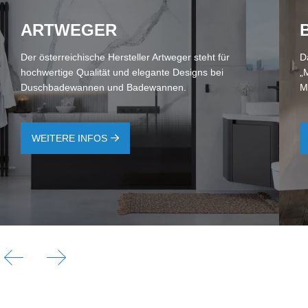
ART­WE­GER
Der österreichische Hersteller Artweger steht für
D
hochwertige Qualität und elegante Designs bei
„
Duschbadewannen und Badewannen.
M
WEITERE INFOS