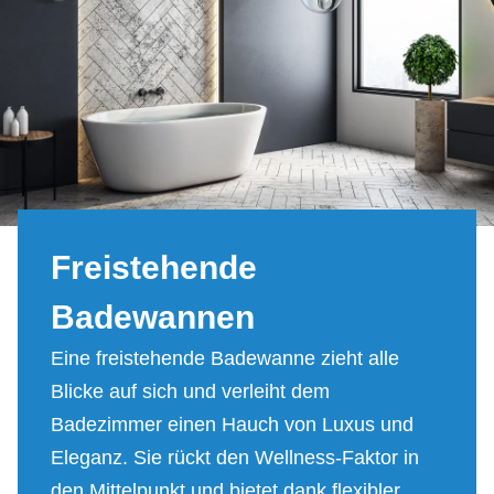
Frei­ste­hen­de
Ba­de­wan­nen
Eine freistehende Badewanne zieht alle
Blicke auf sich und verleiht dem
Badezimmer einen Hauch von Luxus und
Eleganz. Sie rückt den Wellness-Faktor in
den Mittelpunkt und bietet dank flexibler