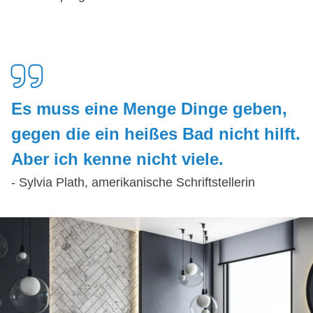
Es muss eine Men­ge Din­ge ge­ben,
ge­gen die ein hei­ßes Bad nicht hil­ft.
Aber ich ken­ne nicht vie­le.
- Sylvia Plath, amerikanische Schriftstellerin