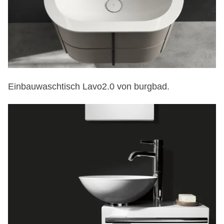
Einbauwaschtisch Lavo2.0 von burgbad.