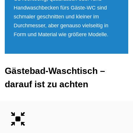
Handwaschbecken fürs Gäste-WC sind
schmaler geschnitten und kleiner im
Durchmesser, aber genauso vielseitig in
Form und Material wie größere Modelle.
Gä­ste­bad-Wasch­tisch –
dar­auf ist zu ach­ten
Bild