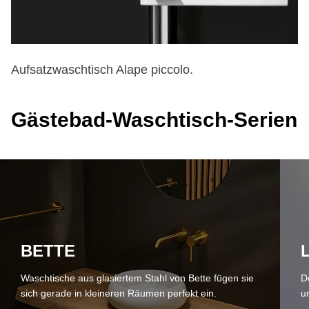
Aufsatzwaschtisch Alape piccolo.
Gä­ste­bad-Wasch­tisch-Se­ri­en
BET­TE
Waschtische aus glasiertem Stahl von Bette fügen sie
D
sich gerade in kleineren Räumen perfekt ein.
u