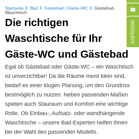
Startseite
Bad
Gästebad | Gäste-WC
Gästebad-
Waschtisch
Die rich­ti­gen
ANFRAGE
Wasch­ti­sche für Ihr
Gä­ste-WC und Gä­ste­bad
Egal ob Gästebad oder Gäste-WC – ein Waschtisch
ist unverzichtbar! Da die Räume meist klein sind,
be­darf es einer klugen Planung, um den Grund­riss
best­möglich zu nutzen. Neben pas­sen­den Maßen
spielen auch Stau­raum und Kom­fort eine wich­tige
Rol­le. Ob Einbau-, Aufsatz- oder wand­hängen­de
Wasch­tische – unsere Bad-Experten hel­fen Ihnen
bei der Wahl des passenden Modells.