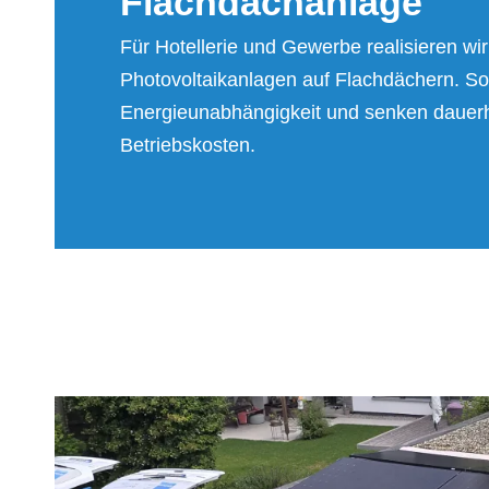
Flach­dach­an­la­ge
Für Hotellerie und Gewerbe realisieren wir 
Photovoltaikanlagen auf Flachdächern. So 
Energieunabhängigkeit und senken dauerh
Betriebskosten.