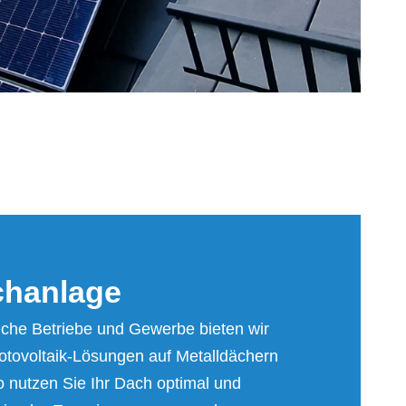
h­an­la­ge
liche Betriebe und Gewerbe bieten wir
hotovoltaik-Lösungen auf Metalldächern
o nutzen Sie Ihr Dach optimal und