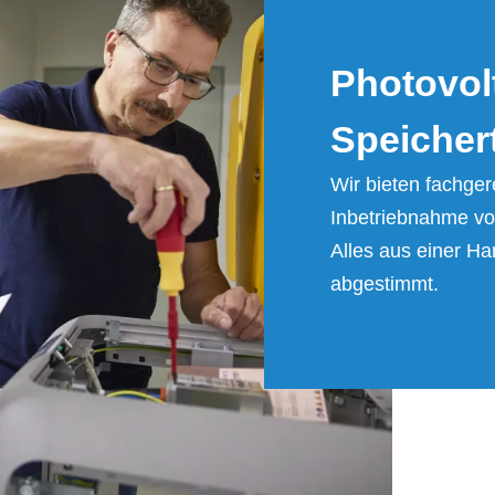
Pho­to­vol
Spei­cher­
Wir bieten fachger
Inbetriebnahme vo
Alles aus einer Ha
abgestimmt.