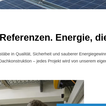
-Re­fe­ren­zen. En­er­gie, di
stäbe in Qualität, Sicherheit und sauberer Energiegewi
Dachkonstruktion – jedes Projekt wird von unserem eig