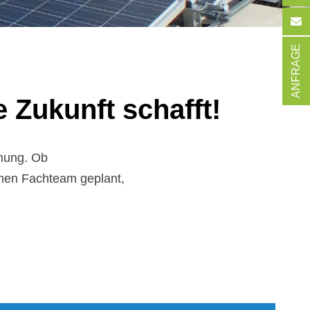
ANFRAGE
e Zu­kun­ft schaf­ft!
nnung. Ob
enen Fachteam geplant,