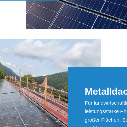
Me­tall­dac
Für landwirtschaft
leistungsstarke P
großer Flächen. S