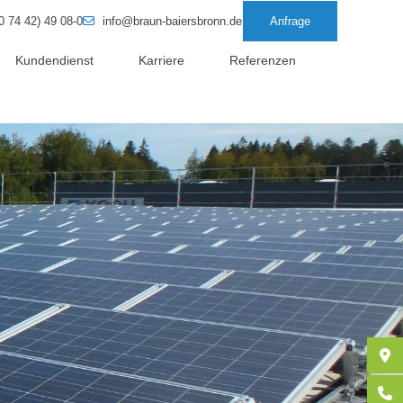
0 74 42) 49 08-0
info@braun-baiersbronn.de
Anfrage
Kundendienst
Karriere
Referenzen