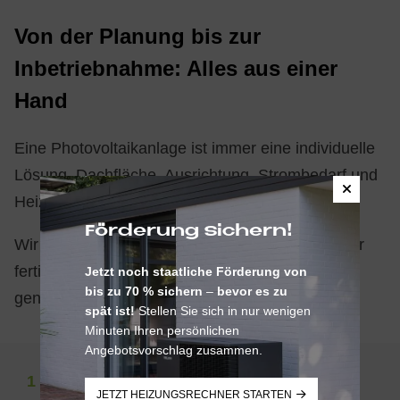
Von der Pla­nung bis zur
In­be­trieb­nah­me: Al­les aus ei­ner
Hand
Eine Photovoltaikanlage ist immer eine individuelle
Lösung. Dachfläche, Ausrichtung, Strombedarf und
Heiztechnik spielen dabei eine wichtige Rolle.
Förderung sichern!
Wir begleiten Sie von der ersten Beratung bis zur
fertigen Anlage und entwickeln eine Lösung, die
Jetzt noch staatliche Förderung von
bis zu 70 % sichern
–
bevor es zu
genau zu Ihrem Gebäude passt.
spät ist!
Stellen Sie sich in nur wenigen
Minuten Ihren persönlichen
Angebotsvorschlag zusammen.
1
JETZT HEIZUNGSRECHNER STARTEN