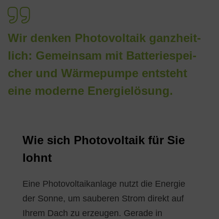
Wir den­ken Pho­to­vol­ta­ik ganz­heit­
lich: Ge­mein­sam mit Bat­te­rie­spei­
cher und Wär­me­pum­pe ent­steht
eine mo­der­ne En­er­gie­lö­sung.
Wie sich Pho­to­vol­ta­ik für Sie
lohnt
Eine Photovoltaikanlage nutzt die Energie
der Sonne, um sauberen Strom direkt auf
Ihrem Dach zu erzeugen. Gerade in