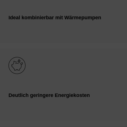
Ide­al kom­bi­nier­bar mit Wär­me­pum­pen
Bild
Deut­lich ge­rin­ge­re En­er­gie­ko­sten