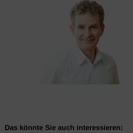
Das könn­te Sie auch in­ter­es­sie­ren: