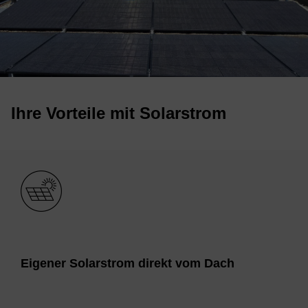
Ihre Vor­teile mit So­lar­strom
Bild
Ei­ge­ner So­lar­strom di­re­kt vom Dach