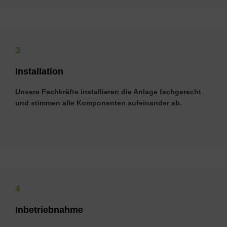
3
In­stal­la­ti­on
Unsere Fachkräfte installieren die Anlage fachgerecht
und stimmen alle Komponenten aufeinander ab.
4
In­be­trieb­nah­me