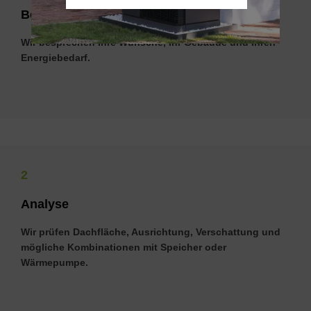
Be­ra­tung
Wir besprechen Ihre Wünsche, Ihr Gebäude und Ihren
Energiebedarf.
2
Ana­ly­se
Wir prüfen Dachfläche, Ausrichtung, Verschattung und
mögliche Kombinationen mit Speicher oder
Wärmepumpe.