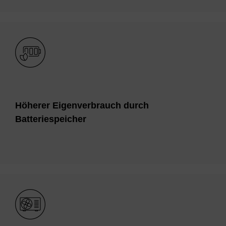
Bild
Hö­he­rer Ei­gen­ver­brauch durch
Bat­te­rie­spei­cher
Bild