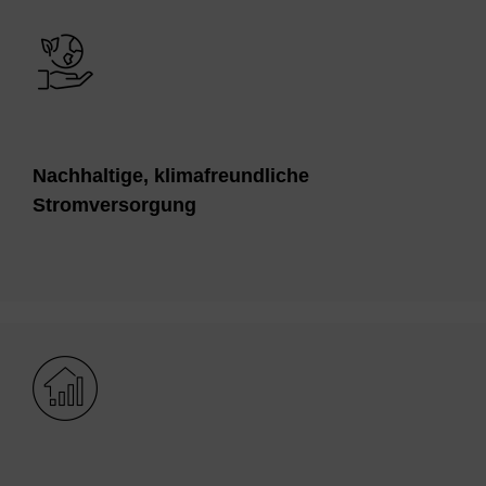
Bild
Nach­hal­ti­ge, kli­ma­freund­li­che
Strom­ver­sor­gung
Bild