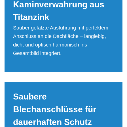
Ka­min­ver­wah­rung aus
Ti­tanz­ink
Sauber gefalzte Ausführung mit perfektem
Anschluss an die Dachfläche – langlebig,
dicht und optisch harmonisch ins
Gesamtbild integriert.
Sau­be­re
Blech­an­schlüs­se für
dau­er­haf­ten Schu­tz