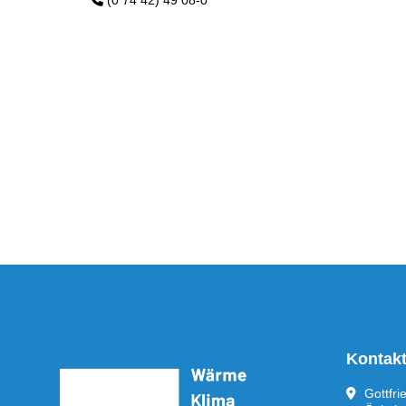
(0 74 42) 49 08-0
Kontak
Gottfr