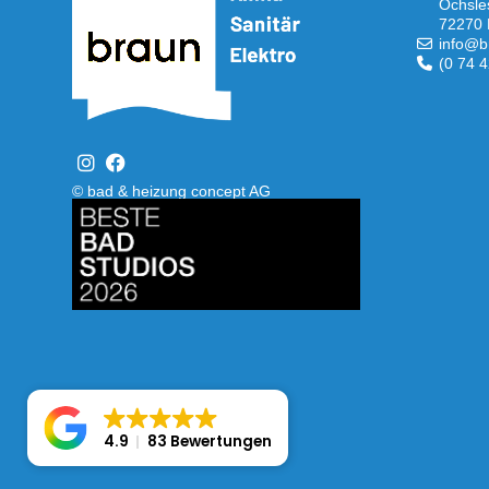
Öchsle
72270 
info@b
(0 74 4
© bad & heizung concept AG
Bild
4.9
83 Bewertungen