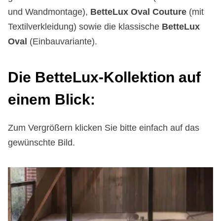
und Wandmontage),
BetteLux Oval Couture
(mit
Textilverkleidung) sowie die klassische
BetteLux
Oval
(Einbauvariante).
Die Bet­te­Lux-Kol­lek­ti­on auf
ei­nem Bli­ck:
Zum Vergrößern klicken Sie bitte einfach auf das
gewünschte Bild.