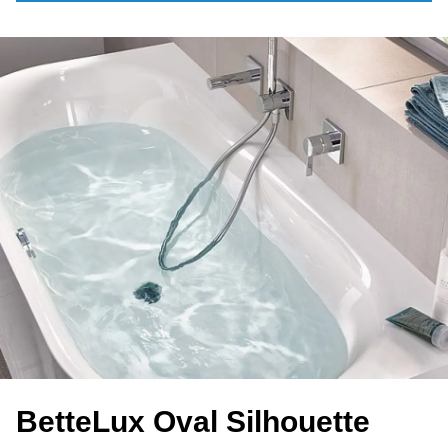
Bet­te­Lux Oval Sil­hou­et­te