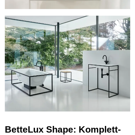
Bet­te­Lux Shape: Kom­ple­tt-