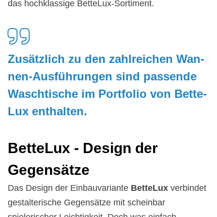
das hochklassige BetteLux-Sortiment.
Zu­sätz­lich zu den zahl­rei­chen Wan­
nen-Aus­füh­run­gen sind pas­sen­de
Wasch­ti­sche im Port­fo­lio von Bet­te­
Lux ent­hal­ten.
Bet­te­Lux - De­sign der
Ge­gen­sät­ze
Das Design der Einbauvariante
BetteLux
verbindet
gestalterische Gegensätze mit scheinbar