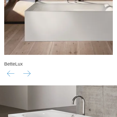
BetteLux
B