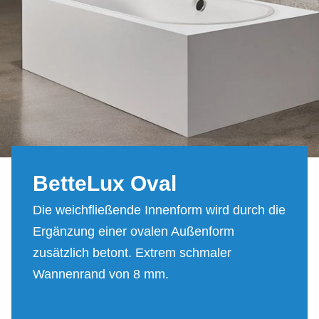
Bet­te­Lux Oval
Die weichfließende Innenform wird durch die
Ergänzung einer ovalen Außenform
zusätzlich betont. Extrem schmaler
Wannenrand von 8 mm.