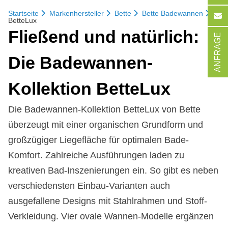
Startseite
Markenhersteller
Bette
Bette Badewannen
BetteLux
Flie­ßend und na­tür­lich:
ANFRAGE
Die Ba­de­wan­nen-
Kol­lek­ti­on Bet­te­Lux
Die Badewannen-Kollektion BetteLux von Bette
überzeugt mit einer organischen Grundform und
großzügiger Liegefläche für optimalen Bade-
Komfort. Zahlreiche Ausführungen laden zu
kreativen Bad-Inszenierungen ein. So gibt es neben
verschiedensten Einbau-Varianten auch
ausgefallene Designs mit Stahlrahmen und Stoff-
Verkleidung. Vier ovale Wannen-Modelle ergänzen