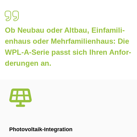
Ob
Neu­bau oder Alt­bau
, Ein­fa­mi­li­
en­haus oder Mehr­fa­mi­li­en­haus: Die
WPL-A-Se­rie passt sich Ih­ren An­for­
de­run­gen an.
Pho­to­vol­ta­ik-In­te­gra­ti­on