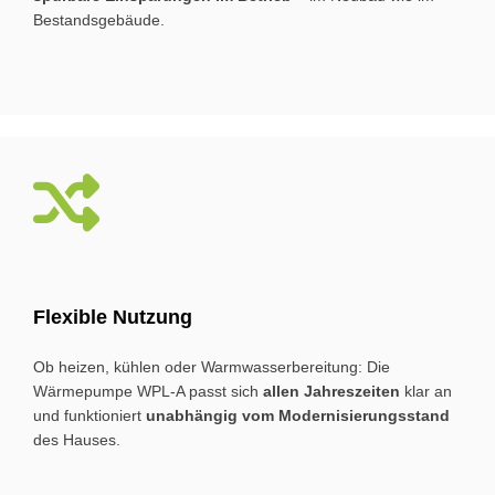
Bestands­­gebäude.
Fle­xi­ble Nut­zung
Ob heizen, kühlen oder Warm­wasser­bereitung: Die
Wärmepumpe WPL-A passt sich
allen Jahres­zeiten
klar an
und funktioniert
unabhängig vom Modernisierungs­stand
des Hauses.