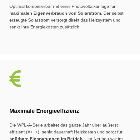
Optimal kombinierbar mit einer Photo­voltaik­anlage für
maximalen Eigen­verbrauch von Solarstrom
. Der selbst
erzeugte Solarstrom versorgt direkt das Heizsystem und
senkt Ihre Energie­kosten zusätzlich.
Ma­xi­ma­le En­er­gie­ef­fi­zi­enz
Die WPL-A-Serie arbeitet das ganze Jahr über äußerst
effizient (A+++), senkt dauerhaft Heiz­kosten und sorgt für
spürbare Ein­sparungen im Betrieb
– im Neubau wie im