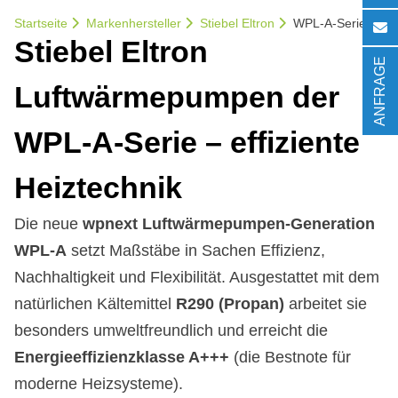
Startseite
Markenhersteller
Stiebel Eltron
WPL-A-Serie
Stie­bel El­tron
ANFRAGE
Luft­wär­me­pum­pen der
WPL-A-Se­rie – ef­fi­zi­en­te
Heiz­tech­nik
Die neue
wpnext Luftwärmepumpen-Generation
WPL-A
setzt Maßstäbe in Sachen Effizienz,
Nachhaltigkeit und Flexibilität. Ausgestattet mit dem
natürlichen Kältemittel
R290 (Propan)
arbeitet sie
besonders umweltfreundlich und erreicht die
Energieeffizienzklasse A+++
(die Bestnote für
moderne Heizsysteme).